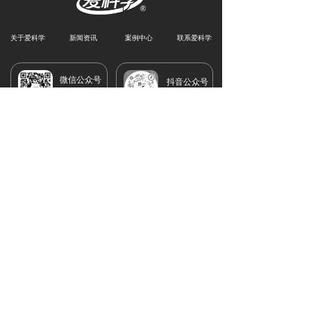
关于爱科学
新闻资讯
案例中心
联系爱科学
微信公众号
抖音公众号
爱科学
爱科学
（工作日星期一到星期五8:30-18:00）
18988772942
418274568@qq.com
深圳市宝安区沙井街道沙三路上下围创业工业园
5栋1号楼3楼