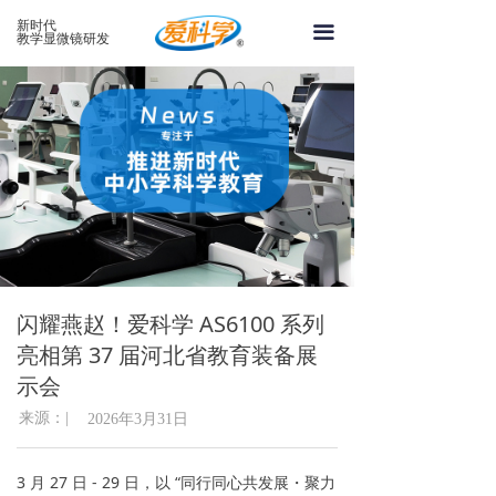
首页
新时代
끀
教学显微镜研发
关于爱科学
产品系列
案例中心
新闻资讯
视频中心
闪耀燕赵！爱科学 AS6100 系列
联系爱科学
亮相第 37 届河北省教育装备展
在线留言
示会
来源：|
2026年3月31日
3 月 27 日 - 29 日，以 “同行同心共发展・聚力