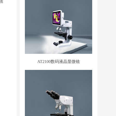
镜
AT2100数码液晶显微镜