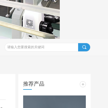
끠
推荐产品
+