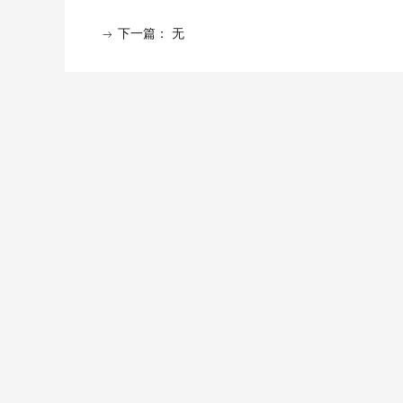
下一篇：
无
ꁹ