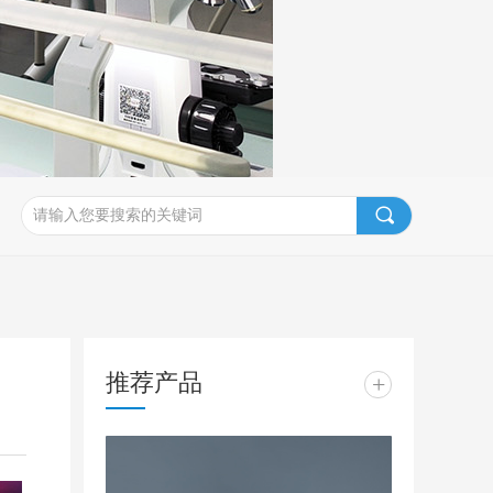
끠
推荐产品
+