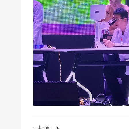
上一篇：
无
ꂃ