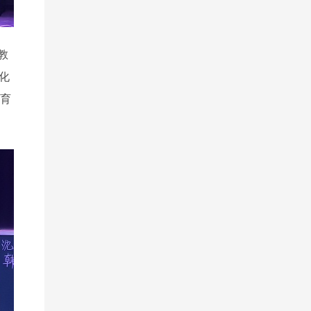
教
化
育