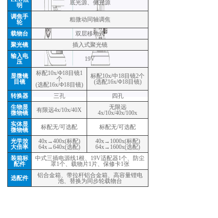
底光源、侧光源
明
调焦手
粗微动同轴调焦
轮
载物台
双层移动式
聚光镜
插入式聚光镜
输入电
19V
压
标配10x/Ф18目镜1
显微镜
标配10x/中18目镜2个
个
目镜
(选配16x/Ф18目镜)
(选配16x/Ф18目镜)
转换器
三孔
四孔
生物显
无限远
有限远4x/10x/40X
微物镜
4x/10x/40x/100x
实体显
标配无/可选配
标配无/可选配
微物镜
光学放
40x→400x(标配)
40x→1000x(标配)
大倍率
64x→640x(选配)
64x→1600x(选配)
装箱标
中式三插电源线1根、19V适配器1个、防尘
配件
罩1个、载物片1片、保修卡1张
铝合金箱、带拉杆铝合金箱、高容量锂电
选配件
池、替换为同步轮载物台