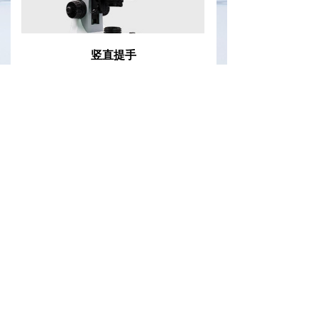
竖直提手
机身上方设有醒目提手，明确用户的抓握区域，
确保了显微镜被提起时处于正置状态，避免目镜
及观察样本跌落，并有效防止精度丢失
实验样本